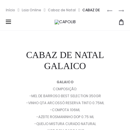
Entrega gratuita em encomendas superiores a 100€
Prod
CABAZ
CABAZ
Início
Loja Online
Cabaz de Natal
CABAZ DE
DE
DE
navig
NATAL GALAICO
NATAL
NATAL
CASTRO
RIO
DO
BEÇA
LESENHO
CABAZ DE NATAL
GALAICO
GALAICO
COMPOSIÇÃO:
-MEL DE BARROSO BEST SELECTION 350GR
-VINHO QTA ARCOSSÓ RESERVA TINTO 0.75ML
-COMPOTA 106ML
-AZEITE ROSMANINHO DOP 0.75 ML
-QUEIJO MISTURA CURADO NATURAL