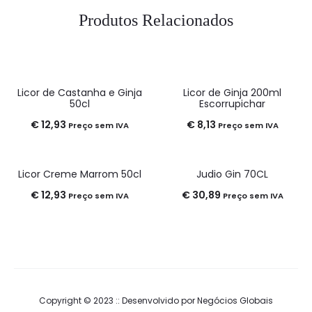
Produtos Relacionados
Licor de Castanha e Ginja
Licor de Ginja 200ml
50cl
Escorrupichar
€
12,93
€
8,13
Preço sem IVA
Preço sem IVA
Licor Creme Marrom 50cl
Judio Gin 70CL
€
12,93
€
30,89
Preço sem IVA
Preço sem IVA
Copyright © 2023 :: Desenvolvido por
Negócios Globais