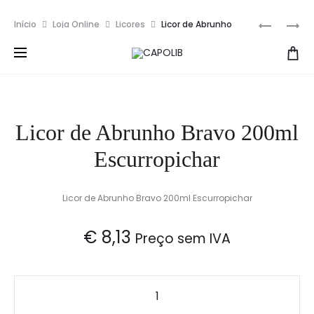
Entrega gratuita em encomendas superiores a 100€
Prod
LICOR
TABLETE
Início
Loja Online
Licores
Licor de Abrunho
CHOCOL
CHOCOL
navig
Bravo 200ml Escurropichar
COM
NEGRO
PIMENTA
COM
50CL
MALAGU
Licor de Abrunho Bravo 200ml
Escurropichar
Licor de Abrunho Bravo 200ml Escurropichar
€
8,13
Preço sem IVA
Quantidade
de