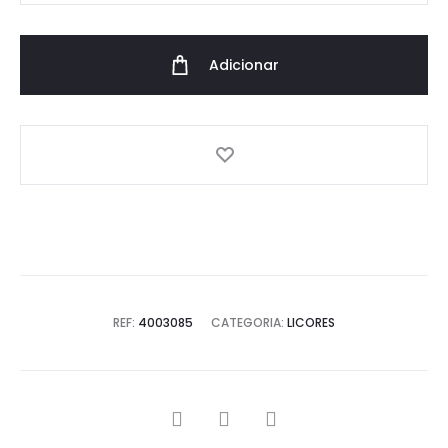
Licor
de
Adicionar
Abrunho
Bravo
200ml
Escurropichar
REF:
4003085
CATEGORIA:
LICORES
SHARE