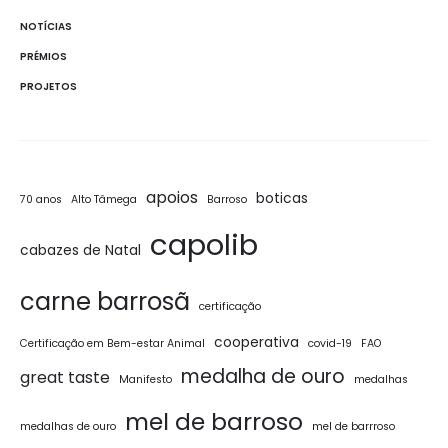
NOTÍCIAS
PRÉMIOS
PROJETOS
apoios
boticas
70 anos
Alto Tâmega
Barroso
capolib
cabazes de Natal
carne barrosã
certificação
cooperativa
Certificação em Bem-estar Animal
covid-19
FAO
medalha de ouro
great taste
Manifesto
medalhas
mel de barroso
medalhas de ouro
mel de barrroso